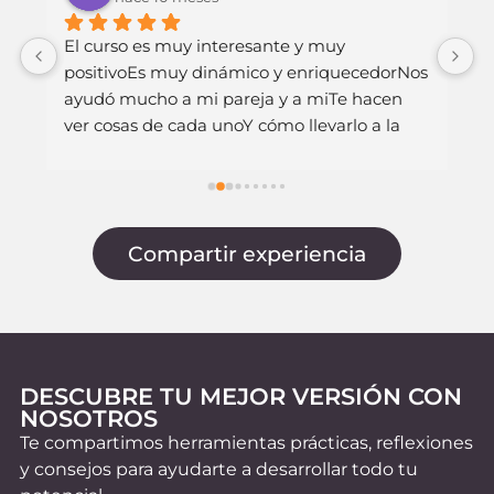
 
El curso es muy interesante y muy 
H
positivoEs muy dinámico y enriquecedorNos 
v
ayudó mucho a mi pareja y a miTe hacen 
s
ver cosas de cada unoY cómo llevarlo a la 
c
práctica en la parejaMuchas graciasVictoria, 
e
María y Lorena
q
G
p
Compartir experiencia
p
DESCUBRE TU MEJOR VERSIÓN CON
NOSOTROS
Te compartimos herramientas prácticas, reflexiones
y consejos para ayudarte a desarrollar todo tu