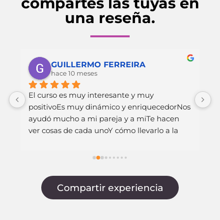
compartes las tuyas en
una reseña.
GUILLERMO FERREIRA
hace 10 meses
 
El curso es muy interesante y muy 
H
positivoEs muy dinámico y enriquecedorNos 
v
ayudó mucho a mi pareja y a miTe hacen 
s
ver cosas de cada unoY cómo llevarlo a la 
c
práctica en la parejaMuchas graciasVictoria, 
e
María y Lorena
q
G
p
Compartir experiencia
p