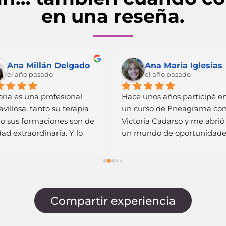
en una reseña.
Ana Millán Delgado
Ana Maria Iglesias
el año pasado
el año pasado
oria es una profesional 
Hace unos años participé en
villosa, tanto su terapia 
un curso de Eneagrama con
 sus formaciones son de 
Victoria Cadarso y me abrió 
dad extraordinaria. Y lo 
un mundo de oportunidades
 siendo yo también una 
al autoconocimiento que 
esional de la psicología.
fueron tremendamente 
esclarecedoras para mí. Hac
unos días participé con mi 
pareja en un taller de 
Compartir experiencia
relaciones consideradas que
nos dejó encantados y más 