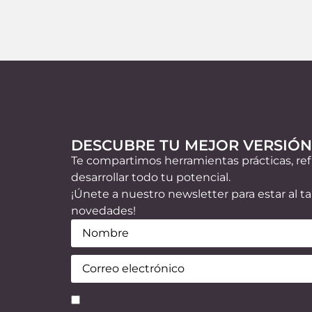
so me 
 Me abrió 
as y me 
 líneas de 
 postergado. 
mo Pedro 
cansables, 
tidos. 
mente que 
DESCUBRE TU MEJOR VERSIÓ
os de sus 
Te compartimos herramientas prácticas, ref
 lo que da 
desarrollar todo tu potencial.
manidad a 
¡Únete a nuestro newsletter para estar al ta
.Este curso 
novedades!
 
Nombre
(Obligatorio)
 la toma de 
 emociones 
Email
(Obligatorio)
 y recibir, el 
, la 
Consentimiento
(Obligatorio)
re otros 