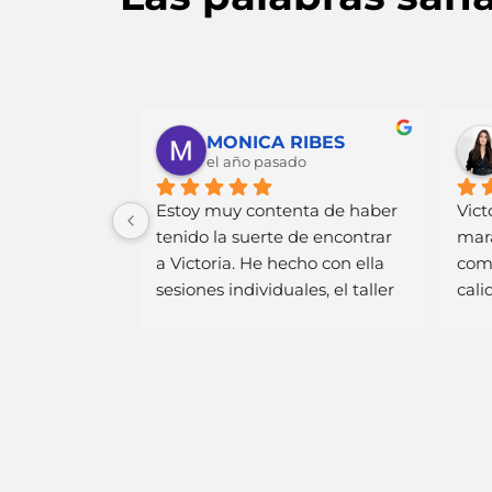
e Chazaman
MONICA RIBES
o
el año pasado
birme el 
Estoy muy contenta de haber 
Vict
 compartir 
tenido la suerte de encontrar 
mara
personas con 
a Victoria. He hecho con ella 
como
udio 
sesiones individuales, el taller 
cali
s a hacerse 
de Abraza tu niño interior y el 
sigo
exionar en 
curso de nivel 1 del 
prof
añaba ese 
eneagrama y todo es de 
 aportes de 
mucha calidad. Victoria es una 
enriquecen 
profesional excelente, eficaz y 
on 
generosa.
duría.El 