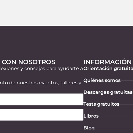
unidos y felices. Recomiendo
este método grandemente y
el equipo de Victoria Cadars
son grandes profesionales y 
personas excepcionales.
N CON NOSOTROS
INFORMACIÓN
lexiones y consejos para ayudarte a
Orientación gratuit
Quiénes somos
nto de nuestros eventos, talleres y
Descargas gratuitas
Tests gratuitos
Libros
Blog