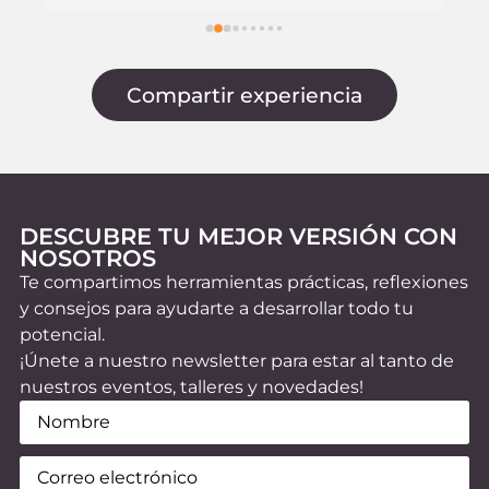
María y Lorena
q
G
p
Compartir experiencia
p
DESCUBRE TU MEJOR VERSIÓN CON
NOSOTROS
Te compartimos herramientas prácticas, reflexiones
y consejos para ayudarte a desarrollar todo tu
potencial.
¡Únete a nuestro newsletter para estar al tanto de
nuestros eventos, talleres y novedades!
Nombre
(Obligatorio)
Email
(Obligatorio)