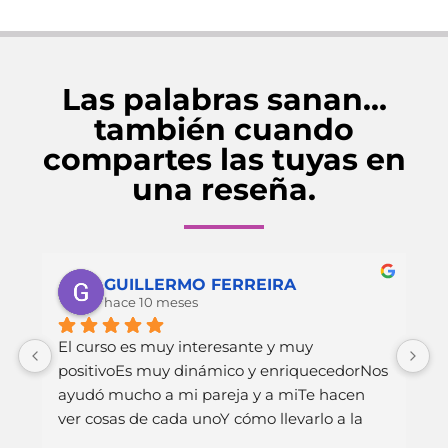
Las palabras sanan…
también cuando
compartes las tuyas en
una reseña.
GUILLERMO FERREIRA
hace 10 meses
 
El curso es muy interesante y muy 
H
positivoEs muy dinámico y enriquecedorNos 
v
ayudó mucho a mi pareja y a miTe hacen 
s
ver cosas de cada unoY cómo llevarlo a la 
c
práctica en la parejaMuchas graciasVictoria, 
e