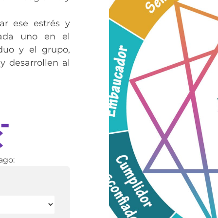
ar ese estrés y
cada uno en el
duo y el grupo,
 desarrollen al
-
€
ago: