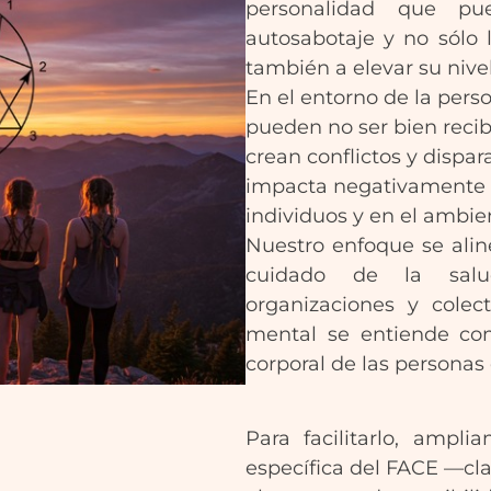
personalidad que p
autosabotaje y no sólo 
también a elevar su nive
En el entorno de la pers
pueden no ser bien recib
crean conflictos y dispar
impacta negativamente e
individuos y en el ambie
Nuestro enfoque se alin
cuidado de la salu
organizaciones y colec
mental se entiende com
corporal de las personas 
Para facilitarlo, ampli
específica del FACE —cl