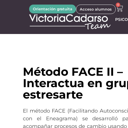
0
Orientación gratuita
Acceso alumnos
PSICO
Método FACE II –
Interactua en gru
estresarte
El método FACE (Facilitando Autoconsc
con el Eneagrama) se desarrolló p
acompañar procesos de cambio usando