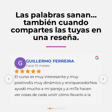
Las palabras sanan…
también cuando
compartes las tuyas en
una reseña.
GUILLERMO FERREIRA
hace 10 meses
 
El curso es muy interesante y muy 
H
positivoEs muy dinámico y enriquecedorNos 
v
ayudó mucho a mi pareja y a miTe hacen 
s
ver cosas de cada unoY cómo llevarlo a la 
c
práctica en la parejaMuchas graciasVictoria, 
e
María y Lorena
q